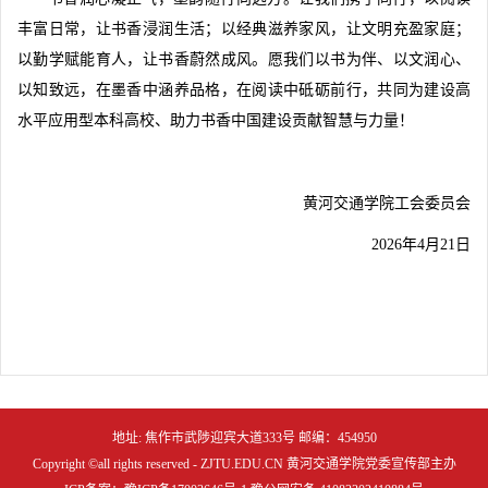
丰富日常，让书香浸润生活；以经典滋养家风，让文明充盈家庭；
以勤学赋能育人，让书香蔚然成风。愿我们以书为伴、以文润心、
以知致远，在墨香中涵养品格，在阅读中砥砺前行，共同为建设高
水平应用型本科高校、助力书香中国建设贡献智慧与力量！
黄河交通学院工会委员会
2026年4月21日
地址: 焦作市武陟迎宾大道333号 邮编：454950
Copyright ©all rights reserved - ZJTU.EDU.CN 黄河交通学院党委宣传部主办