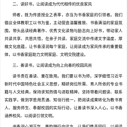
二、读好书，让阅读成为代代相传的优良家风
师者，既为传道授业之表率，亦当为书香家庭的引领者。我们
倡议全体教职工以书为鉴，主动营造温馨雅致、书香满溢的家庭氛
围，带头品读经典著作、优秀文化读物与励志向上好书，带动家人
共读共享、共思共悟，在亲子共读、家庭交流中传递文字温度、厚
植文化底蕴，让书香浸润每个家庭，让阅读成为家风传承的重要载
体，以书香家庭助力文明家庭、文明交院建设。
三、善读书，让阅读成为向上向善的校园风尚
读书贵在善读、重在致用。我们要以书为师，深学细悟习近平
新时代中国特色社会主义思想，精研岗位所需、育人所依的专业书
籍与人文经典，保持求知热情与进取精神，坚持带着问题读、联系
实践学，做到学思用贯通、知信行统一，把阅读成果转化为教书育
人、服务师生、奉献校园的实际行动，让善读书深入人心，以书香
涵养校风、以阅读引领文明。
书香润心凝正气，墨韵随行向远方。让我们携手同行，以阅读