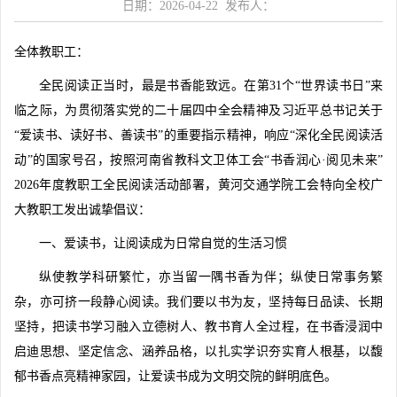
日期：2026-04-22 发布人：
全体教职工：
全民阅读正当时，最是书香能致远。在第31个“世界读书日”来
临之际，为贯彻落实党的二十届四中全会精神及习近平总书记关于
“爱读书、读好书、善读书”的重要指示精神，响应“深化全民阅读活
动”的国家号召，按照河南省教科文卫体工会“书香润心·阅见未来”
2026年度教职工全民阅读活动部署，黄河交通学院工会特向全校广
大教职工发出诚挚倡议：
一、爱读书，让阅读成为日常自觉的生活习惯
纵使教学科研繁忙，亦当留一隅书香为伴；纵使日常事务繁
杂，亦可挤一段静心阅读。我们要以书为友，坚持每日品读、长期
坚持，把读书学习融入立德树人、教书育人全过程，在书香浸润中
启迪思想、坚定信念、涵养品格，以扎实学识夯实育人根基，以馥
郁书香点亮精神家园，让爱读书成为文明交院的鲜明底色。